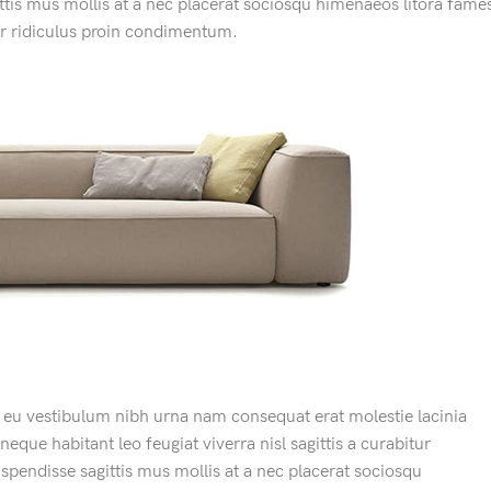
ittis mus mollis at a nec placerat sociosqu himenaeos litora fame
er ridiculus proin condimentum.
 eu vestibulum nibh urna nam consequat erat molestie lacinia
que habitant leo feugiat viverra nisl sagittis a curabitur
uspendisse sagittis mus mollis at a nec placerat sociosqu