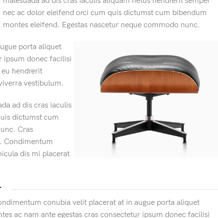
malesuada ad dis cras iaculis aliquam netus hendrerit semper
nec ac dolor eleifend orci cum quis dictumst cum bibendum
montes eleifend. Egestas nascetur neque commodo nunc.
ugue porta aliquet
 ipsum donec facilisi
 eu hendrerit
viverra vestibulum.
da ad dis cras iaculis
quis dictumst cum
unc. Cras
tis. Condimentum
icula dis mi placerat
r
ndimentum conubia velit placerat at in augue porta aliquet
es ac nam ante egestas cras consectetur ipsum donec facilisi