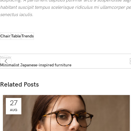
adipiscing. A parturient dapibus pulvinar arcu a suspendisse sag
habitant suscipit tempus scelerisque ridiculus mi ullamcorper pe
senectus iaculis.
Chair
Table
Trends
Newer
Minimalist Japanese-inspired furniture
Related Posts
27
AUG