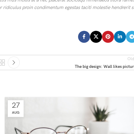
ittis mus mollis at a nec placerat sociosqu himenaeos litora fame
r ridiculus proin condimentum egestas taciti molestie hendrerit s
Old
The big design: Wall likes pictu
27
AUG