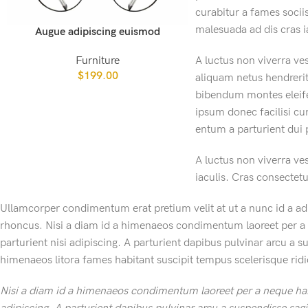
curabitur a fames sociis
malesuada ad dis cras i
Augue adipiscing euismod
Furniture
A luctus non viverra ve
$
199.00
aliquam netus hendreri
bibendum montes eleif
ipsum donec facilisi c
entum a parturient dui p
A luctus non viverra ve
iaculis. Cras consectet
Ullamcorper condimentum erat pretium velit at ut a nunc id a ad
rhoncus. Nisi a diam id a himenaeos condimentum laoreet per a ne
parturient nisi adipiscing. A parturient dapibus pulvinar arcu a s
himenaeos litora fames habitant suscipit tempus scelerisque rid
Nisi a diam id a himenaeos condimentum laoreet per a neque habita