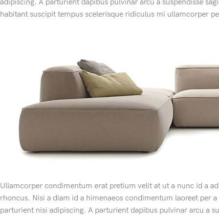
adipiscing. A parturient dapibus pulvinar arcu a suspendisse sag
habitant suscipit tempus scelerisque ridiculus mi ullamcorper p
Ullamcorper condimentum erat pretium velit at ut a nunc id a ad
rhoncus. Nisi a diam id a himenaeos condimentum laoreet per a ne
parturient nisi adipiscing. A parturient dapibus pulvinar arcu a s