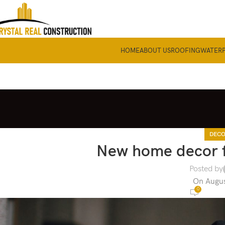
HOME
ABOUT US
ROOFING
WATER
DECO
New home decor 
Posted by
On Augus
0