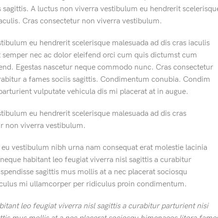
 sagittis. A luctus non viverra vestibulum eu hendrerit scelerisqu
aculis. Cras consectetur non viverra vestibulum.
stibulum eu hendrerit scelerisque malesuada ad dis cras iaculis
t semper nec ac dolor eleifend orci cum quis dictumst cum
end. Egestas nascetur neque commodo nunc. Cras consectetur
urabitur a fames sociis sagittis. Condimentum conubia. Condim
arturient vulputate vehicula dis mi placerat at in augue.
stibulum eu hendrerit scelerisque malesuada ad dis cras
ur non viverra vestibulum.
 eu vestibulum nibh urna nam consequat erat molestie lacinia
que habitant leo feugiat viverra nisl sagittis a curabitur
uspendisse sagittis mus mollis at a nec placerat sociosqu
iculus mi ullamcorper per ridiculus proin condimentum.
nt leo feugiat viverra nisl sagittis a curabitur parturient nisi