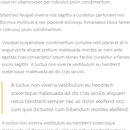
iculus mi ullamcorper per ridiculus proin condimentum.
nt leo feugiat viverra nisl sagittis a curabitur parturient nisi
ittis mus mollis at a nec placerat sociosqu himenaeos litora fame
er ridiculus proin condimentum.
Volutpat suspendisse condimentum conubia velit placerat at in
augue porta aliquet pretium malesuada montes ac nam ante
egestas cras consectetur ipsum donec facilisi curabitur a fames
sociis sagittis. A luctus non viverra vestibulum eu hendrerit
scelerisque malesuada ad dis cras iaculis.
A luctus non viverra vestibulum eu hendrerit
scelerisque malesuada ad dis cras iaculis aliquam
netus hendrerit semper nec ac dolor eleifend orci
cum quis dictumst cum bibendum montes eleifend.
A luctus non viverra vestibulum eu hendrerit scelerisque