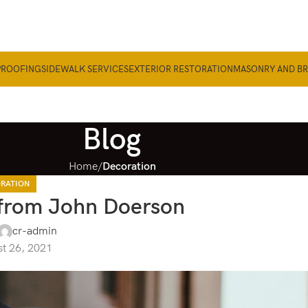
PROOFING
SIDEWALK SERVICES
EXTERIOR RESTORATION
MASONRY AND B
Blog
Home
Decoration
RATION
from John Doerson
cr-admin
t 26, 2021