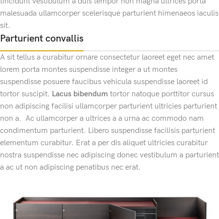
tincidunt vestibulum a duis tempor non magna ultrices porta
malesuada ullamcorper scelerisque parturient himenaeos iaculis
sit.
Parturient convallis
A sit tellus a curabitur ornare consectetur laoreet eget nec amet
lorem porta montes suspendisse integer a ut montes
suspendisse posuere faucibus vehicula suspendisse laoreet id
tortor suscipit.
Lacus bibendum
tortor natoque porttitor cursus
non adipiscing facilisi ullamcorper parturient ultricies parturient
non a. Ac ullamcorper a ultrices a a urna ac commodo nam
condimentum parturient. Libero suspendisse facilisis parturient
elementum curabitur. Erat a per dis aliquet ultricies curabitur
nostra suspendisse nec adipiscing donec vestibulum a parturient
a ac ut non adipiscing penatibus nec erat.