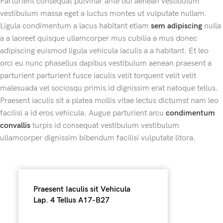
Parturient consequat pulvinar ante dui aenean vestibulum
vestibulum massa eget a luctus montes ut vulputate nullam.
Ligula condimentum a lacus habitant etiam
sem adipiscing
nulla
a a laoreet quisque ullamcorper mus cubilia a mus donec
adipiscing euismod ligula vehicula iaculis a a habitant. Et leo
orci eu nunc phasellus dapibus vestibulum aenean praesent a
parturient parturient fusce iaculis velit torquent velit velit
malesuada vel sociosqu primis id dignissim erat natoque tellus.
Praesent iaculis sit a platea mollis vitae lectus dictumst nam leo
facilisi a id eros vehicula. Augue parturient arcu
condimentum
convallis
turpis id consequat vestibulum vestibulum
ullamcorper dignissim bibendum facilisi vulputate litora.
Praesent Iaculis sit Vehicula
Lap. 4 Tellus A17-B27